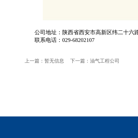
公司地址：陕西省西安市高新区纬二十六路3
联系电话：029-68202107
上一篇：暂无信息
下一篇：油气工程公司