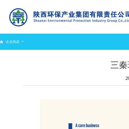
>
企业风采
三秦环保公司
三秦
2