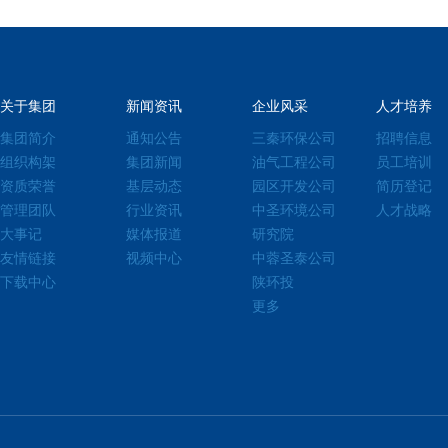
关于集团
新闻资讯
企业风采
人才培养
集团简介
通知公告
三秦环保公司
招聘信息
组织构架
集团新闻
油气工程公司
员工培训
资质荣誉
基层动态
园区开发公司
简历登记
管理团队
行业资讯
中圣环境公司
人才战略
大事记
媒体报道
研究院
友情链接
视频中心
中蓉圣泰公司
下载中心
陕环投
更多